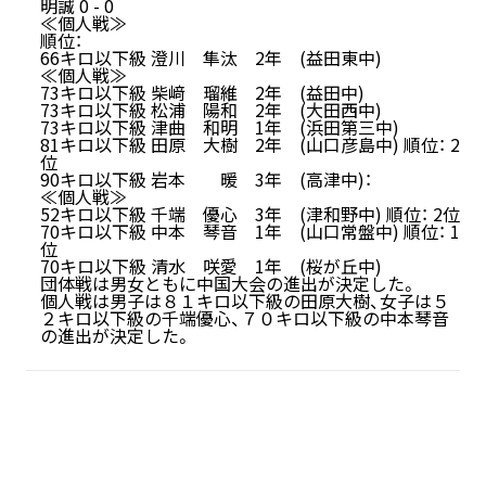
明誠 0 - 0
≪個人戦≫
順位：
66キロ以下級 澄川 隼汰 2年 (益田東中)
≪個人戦≫
73キロ以下級 柴﨑 瑠維 2年 (益田中)
73キロ以下級 松浦 陽和 2年 (大田西中)
73キロ以下級 津曲 和明 1年 (浜田第三中)
81キロ以下級 田原 大樹 2年 (山口彦島中) 順位： 2
位
90キロ以下級 岩本 暖 3年 (高津中)：
≪個人戦≫
52キロ以下級 千端 優心 3年 (津和野中) 順位： 2位
70キロ以下級 中本 琴音 1年 (山口常盤中) 順位： 1
位
70キロ以下級 清水 咲愛 1年 (桜が丘中)
団体戦は男女ともに中国大会の進出が決定した。
個人戦は男子は８１キロ以下級の田原大樹、女子は５
２キロ以下級の千端優心、７０キロ以下級の中本琴音
の進出が決定した。