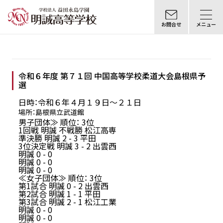
お問合せ
メニュー
令和６年度 第７１回 中国高等学校柔道大会島根県予
選
日時：令和６年４月１９日〜２１日
場所：島根県立武道館
男子団体≫ 順位： 3位
1回戦 明誠 不戦勝 松江高専
準決勝 明誠 2 - 3 平田
3位決定戦 明誠 3 - 2 出雲西
明誠 0 - 0
明誠 0 - 0
明誠 0 - 0
≪女子団体≫ 順位： 3位
第1試合 明誠 0 - 2 出雲西
第2試合 明誠 1 - 1 平田
第3試合 明誠 2 - 1 松江工業
明誠 0 - 0
明誠 0 - 0