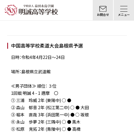
お問合せ
メニュー
中国高等学校柔道大会島根県予選
日時：令和4年4月22日〜24日
場所：島根県立武道館
≪男子団体≫ 順位： ３位
1回戦 明誠 4 - 1 邇摩 〇
① 三浦 玲威 2年 (東陽中) ○ ●
② 森山 郁音 2年 (松江第二中) ○ ● 大田
③ 堀本 直哉 3年 (浜田第一中) ● ○ 坂根
④ 永山 歩夢 2年 (三隅中) ○ ● 黒木
⑤ 松原 克拓 2年 (青陵中) ○ ● 高橋