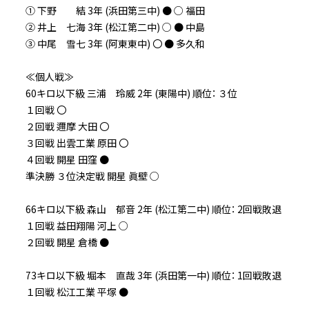
① 下野 結 3年 (浜田第三中) ● ○ 福田
② 井上 七海 3年 (松江第二中) ○ ● 中島
③ 中尾 雪七 3年 (阿東東中) 〇 ● 多久和
≪個人戦≫
60キロ以下級 三浦 玲威 2年 (東陽中) 順位： ３位
１回戦 〇
２回戦 邇摩 大田 〇
３回戦 出雲工業 原田 〇
４回戦 開星 田窪 ●
準決勝 ３位決定戦 開星 眞壁 ○
66キロ以下級 森山 郁音 2年 (松江第二中) 順位： 2回戦敗退
１回戦 益田翔陽 河上 ○
２回戦 開星 倉橋 ●
73キロ以下級 堀本 直哉 3年 (浜田第一中) 順位： 1回戦敗退
１回戦 松江工業 平塚 ●