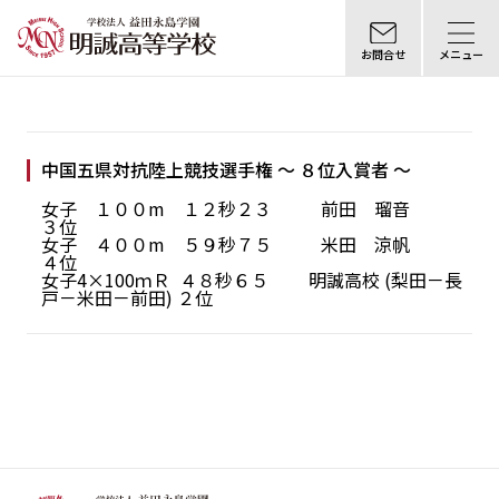
お問合せ
メニュー
中国五県対抗陸上競技選手権 ～ ８位入賞者 ～
女子 １００m １２秒２３ 前田 瑠音
３位
女子 ４００m ５９秒７５ 米田 涼帆
４位
女子4×100ｍＲ ４８秒６５ 明誠高校 (梨田－長
戸－米田－前田) ２位