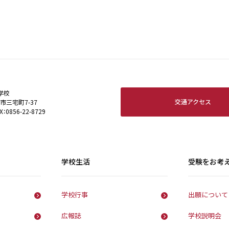
学校
交通アクセス
田市三宅町7-37
X：0856-22-8729
学校生活
受験をお考
学校行事
出願について
広報誌
学校説明会