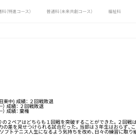
通科（特進コース）
普通科（未来共創コース）
福祉科
益田東中) 成績： ２回戦敗退
一） 成績： ２回戦敗退
一） 成績： 棄権
りの２ペアはどちらも１回戦を突破することができた。２回戦は
力の差を見せつけられる試合だった。当部は３年生はおらず、こ
ソフトテニス人生になるよう気持ちを改め、日々の練習に取り