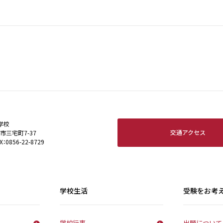
学校
交通アクセス
田市三宅町7-37
X：0856-22-8729
学校生活
受験をお考
学校行事
出願について