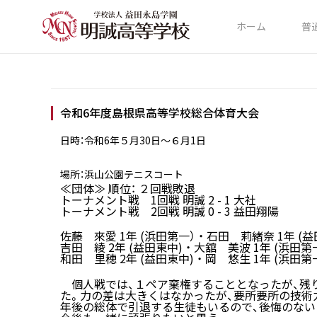
ホーム
普
令和6年度島根県高等学校総合体育大会
日時：令和6年５月30日～６月1日
場所：浜山公園テニスコート
≪団体≫ 順位： ２回戦敗退
トーナメント戦 1回戦 明誠 2 - 1 大社
トーナメント戦 2回戦 明誠 0 - 3 益田翔陽
佐藤 來愛 1年 (浜田第一） ・ 石田 莉緒奈 1年 (
吉田 綾 2年 (益田東中) ・ 大舘 美波 1年 (浜田第
和田 里穂 2年 (益田東中) ・ 岡 悠生 1年 (浜田第
個人戦では、１ペア棄権することとなったが、残
た。力の差は大きくはなかったが、要所要所の技術
年後の総体で引退する生徒もいるので、後悔のない