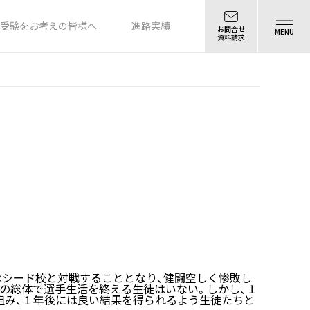
受験をお考えの皆様へ
進路実績
お問合せ
MENU
資料請求
シード校と対戦することとなり、健闘空しく惨敗し
の総体で選手生活を終える生徒はいない。しかし、１
組み、１年後には良い結果を得られるよう生徒たちと