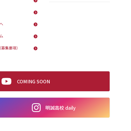
へ
ム
（募集要項）
COMING SOON
明誠高校 daily