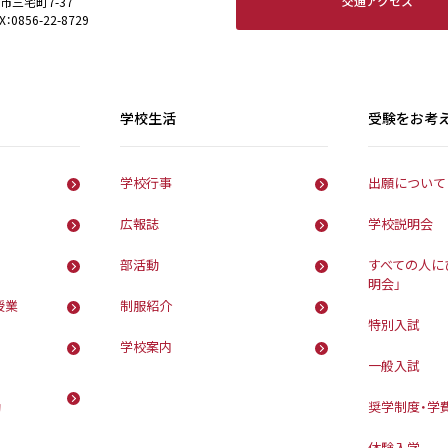
交通アクセス
田市三宅町7-37
X：0856-22-8729
学校生活
受験をお考
学校行事
出願について
広報誌
学校説明会
部活動
すべての人に
明会」
授業
制服紹介
特別入試
学校案内
一般入試
動
奨学制度・学
体験入学