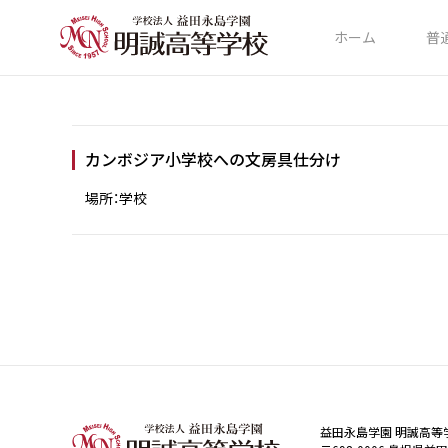
ホーム
普
カンボジア小学校への文房具仕分け
場所：学校
益田永島学園 明誠高等