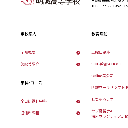
〒698-0006 島根県益
TEL：0856-22-1052 FA
学校案内
教育活動
学校概要
土曜日講座
施設等紹介
SHIP学習SCHOOL
Online英会話
学科・コース
明誠ワールドシフト 
しちゃるラボ
全日制課程学科
セブ島留学&
通信制課程
海外ボランティア活