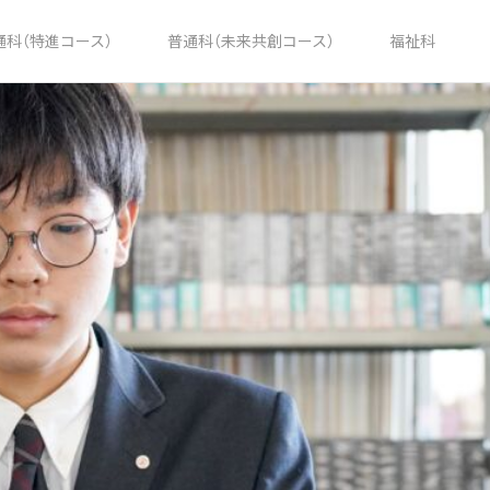
通科（特進コース）
普通科（未来共創コース）
福祉科