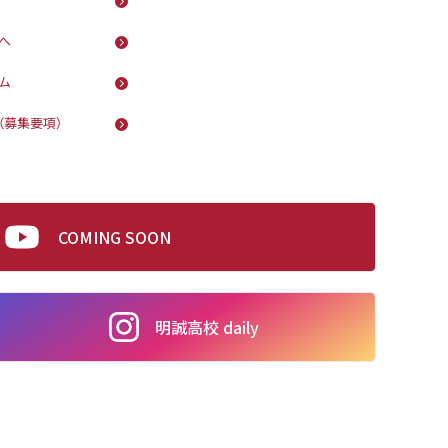
へ
ム
（募集要項）
COMING SOON
明誠高校 daily